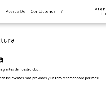
Aten
s
Acerca De
Contáctenos
?
Lu
ctura
a
ntegrantes de nuestro club…
lican los eventos más próximos y un libro recomendado por mes!