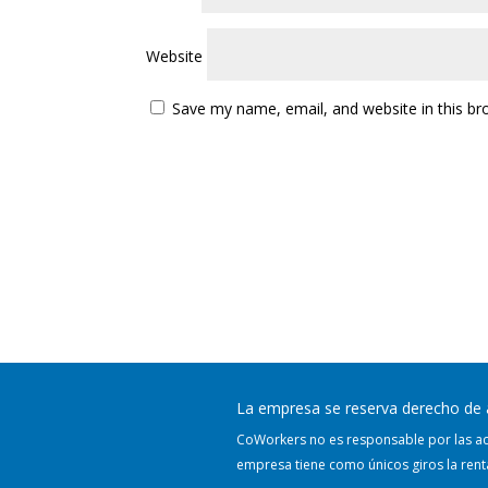
Website
Save my name, email, and website in this br
La empresa se reserva derecho de 
CoWorkers no es responsable por las act
empresa tiene como únicos giros la renta