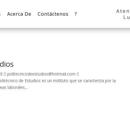
Aten
s
Acerca De
Contáctenos
?
Lu
dios
30  politecnicodeestudios@hotmail.com 
itécnico de Estudios es un instituto que se caracteriza por la
as laborales....