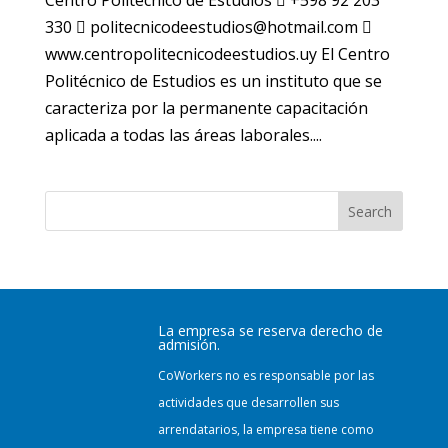
Centro Politécnico de Estudios  +598 92 203
330  politecnicodeestudios@hotmail.com 
www.centropolitecnicodeestudios.uy El Centro
Politécnico de Estudios es un instituto que se
caracteriza por la permanente capacitación
aplicada a todas las áreas laborales....
Search
La empresa se reserva derecho de
admisión.
CoWorkers no es responsable por las
actividades que desarrollen sus
arrendatarios, la empresa tiene como