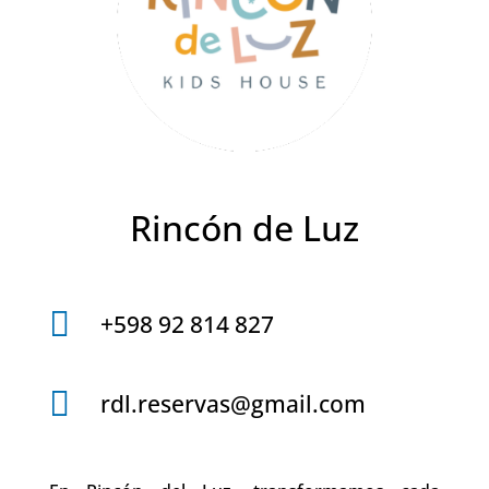
Rincón de Luz

+598 92 814 827

rdl.reservas@gmail.com